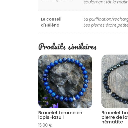
seulement tôt le matin
Le conseil
La purification/rechar
d'Hélèna
Les pierres étant petit
Produits similaires
Bracelet femme en
Bracelet 
lapis-lazuli
pierre de l
hématite
15,00
€