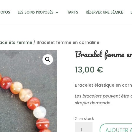
ROPOS
LES SOINS PROPOSÉS
TARIFS
RÉSERVER UNE SÉANCE
acelets Femme
/ Bracelet femme en cornaline
Bracelet femme en
13,00
€
Bracelet élastique en cor
Les bracelets peuvent être a
simple demande.
2 en stock
quantité
AJOUTER A
de