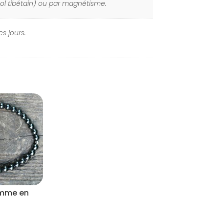
bol tibétain) ou par magnétisme.
s jours.
omme en