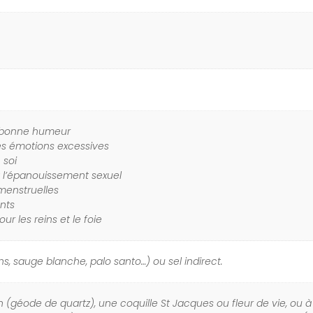
 bonne humeur
les émotions excessives
 soi
 et l’épanouissement sexuel
menstruelles
nts
ur les reins et le foie
s, sauge blanche, palo santo…) ou sel indirect.
 (géode de quartz), une coquille St Jacques ou fleur de vie, ou à la