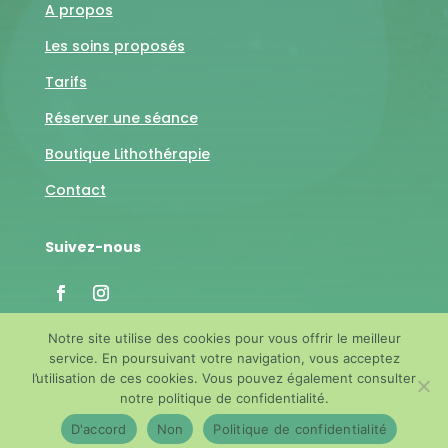
A propos
Les soins proposés
Tarifs
Réserver une séance
Boutique Lithothérapie
Contact
Suivez-nous
Notre site utilise des cookies pour vous offrir le meilleur
service. En poursuivant votre navigation, vous acceptez
l’utilisation de ces cookies. Vous pouvez également consulter
Mentions Légales
-
Conditions Générales de Ventes
-
notre politique de confidentialité.
Tous droits réservés Manashanti 2022 / Fait avec ♡
D'accord
Non
Politique de confidentialité
par
Côte & Com'