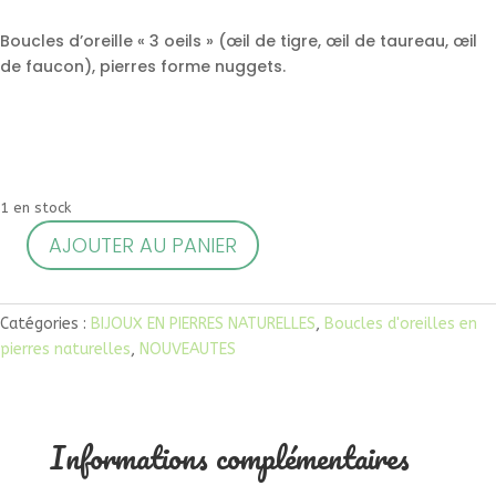
Boucles d’oreille « 3 oeils » (œil de tigre, œil de taureau, œil
de faucon), pierres forme nuggets.
1 en stock
A
AJOUTER AU PANIER
quantité
l
de
t
Boucles
e
Catégories :
BIJOUX EN PIERRES NATURELLES
,
Boucles d'oreilles en
d'oreille
r
pierres naturelles
,
NOUVEAUTES
3
n
oeils
a
t
i
Informations complémentaires
v
e